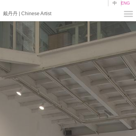
跳
中
ENG
转
戴丹丹 | Chinese Artist
到
主
要
关于
内
容
简历
自述
作品
编
山子
矩阵
媒体
视频
新闻