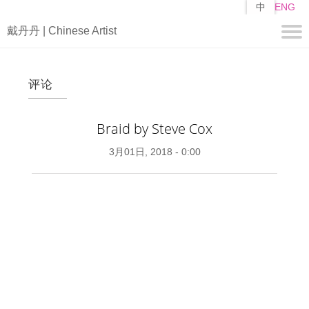
跳
中
ENG
转
戴丹丹 | Chinese Artist
到
主
要
关于
内
评论
容
简历
自述
Braid by Steve Cox
作品
3月01日, 2018 - 0:00
编
山子
矩阵
媒体
视频
新闻