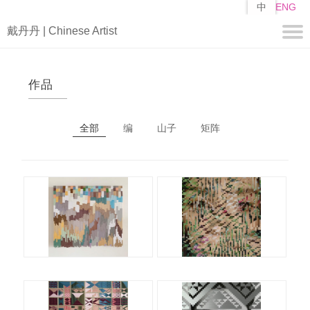
跳
中
ENG
转
戴丹丹 | Chinese Artist
到
主
要
关于
内
作品
容
简历
自述
全部
编
山子
矩阵
作品
编
山子
矩阵
媒体
视频
新闻