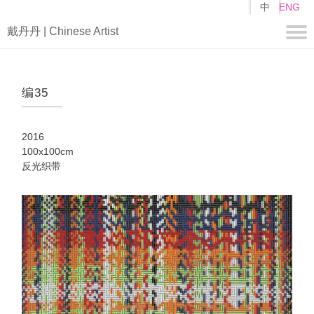
跳
中
ENG
转
戴丹丹 | Chinese Artist
到
主
要
关于
内
编35
容
简历
自述
2016
作品
100x100cm
反光织带
编
山子
矩阵
媒体
视频
新闻