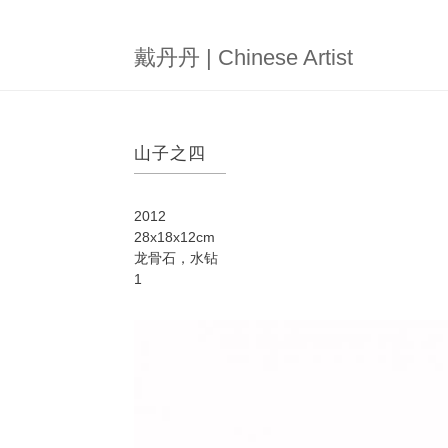
跳
转
到
戴丹丹 | Chinese Artist
主
要
内
容
山子之四
2012
28x18x12cm
龙骨石，水钻
1