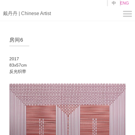
跳
中
ENG
转
戴丹丹 | Chinese Artist
到
主
要
关于
内
房间6
容
简历
自述
2017
作品
83x57cm
反光织带
编
山子
矩阵
媒体
视频
新闻