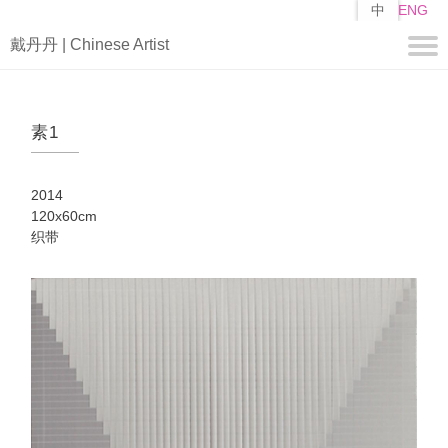
跳
中
ENG
转
戴丹丹 | Chinese Artist
到
主
要
关于
内
素1
容
简历
自述
2014
作品
120x60cm
织带
编
山子
矩阵
媒体
视频
新闻