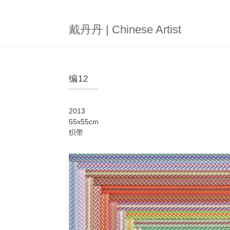
跳
转
到
戴丹丹 | Chinese Artist
主
要
内
容
编12
2013
55x55cm
织带