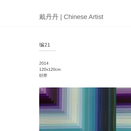
跳
转
到
戴丹丹 | Chinese Artist
主
要
内
容
编21
2014
120x120cm
织带