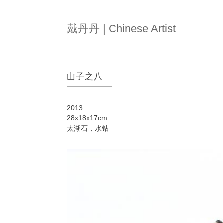
跳
转
到
戴丹丹 | Chinese Artist
主
要
内
容
山子之八
2013
28x18x17cm
太湖石，水钻