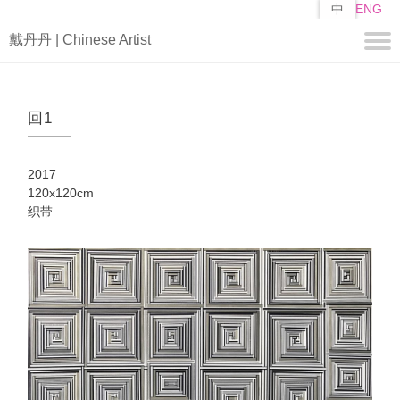
跳
中
ENG
转
戴丹丹 | Chinese Artist
到
主
要
关于
内
回1
容
简历
自述
2017
作品
120x120cm
织带
编
山子
矩阵
媒体
视频
新闻