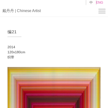
跳
中
ENG
转
戴丹丹 | Chinese Artist
到
主
要
关于
内
编21
容
简历
自述
2014
作品
120x180cm
织带
编
山子
矩阵
媒体
视频
新闻