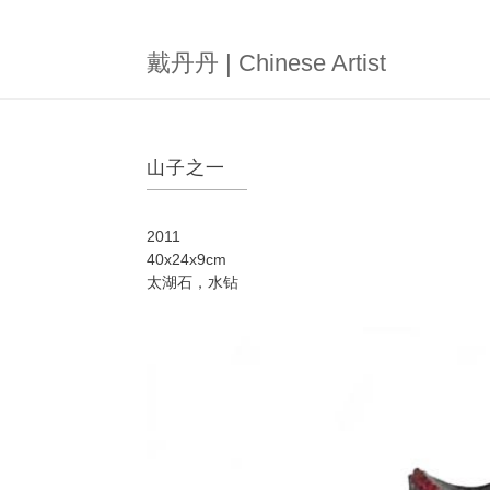
跳
转
到
戴丹丹 | Chinese Artist
主
要
内
容
山子之一
2011
40x24x9cm
太湖石，水钻