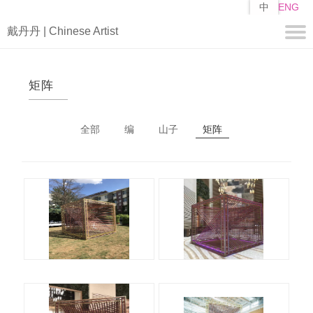
跳
中
ENG
转
戴丹丹 | Chinese Artist
到
主
要
关于
内
矩阵
容
简历
自述
全部
编
山子
矩阵
作品
编
页
山子
面
矩阵
媒体
视频
新闻