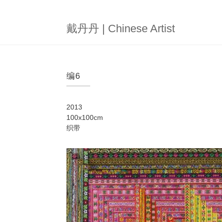
跳
转
到
戴丹丹 | Chinese Artist
主
要
内
容
编6
2013
100x100cm
织带