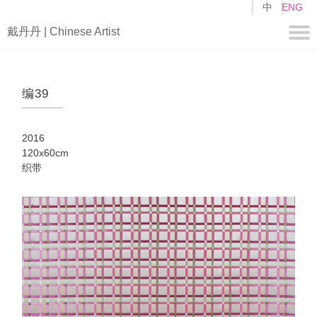
跳
中
ENG
转
戴丹丹 | Chinese Artist
到
主
要
关于
内
编39
容
简历
自述
2016
作品
120x60cm
织带
编
山子
矩阵
媒体
视频
新闻