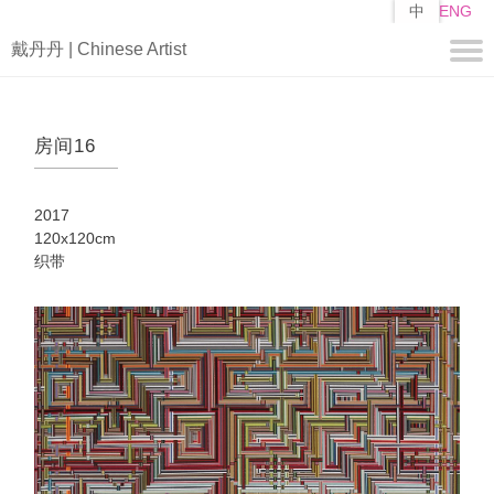
跳
中
ENG
转
戴丹丹 | Chinese Artist
到
主
要
关于
内
房间16
容
简历
自述
2017
作品
120x120cm
织带
编
山子
矩阵
媒体
视频
新闻