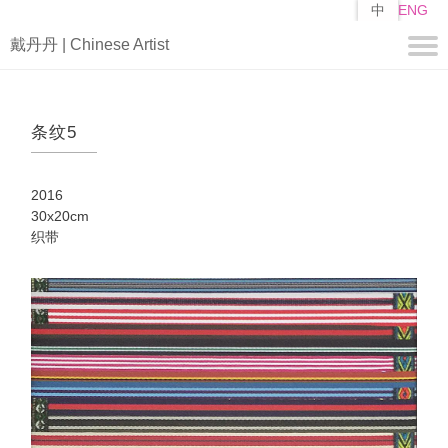
跳
中
ENG
转
戴丹丹 | Chinese Artist
到
主
要
关于
内
条纹5
容
简历
自述
2016
作品
30x20cm
织带
编
山子
矩阵
媒体
视频
新闻