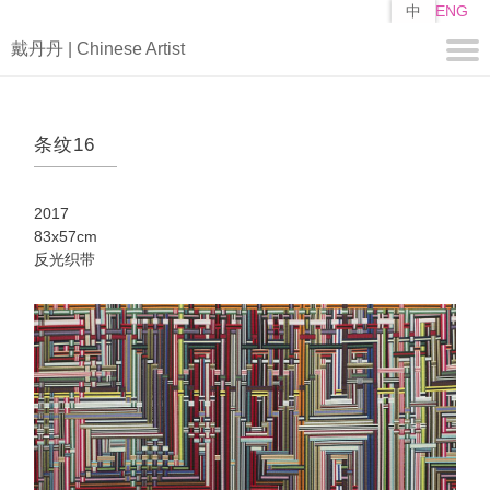
跳
中
ENG
转
戴丹丹 | Chinese Artist
到
主
要
关于
内
条纹16
容
简历
自述
2017
作品
83x57cm
反光织带
编
山子
矩阵
媒体
视频
新闻